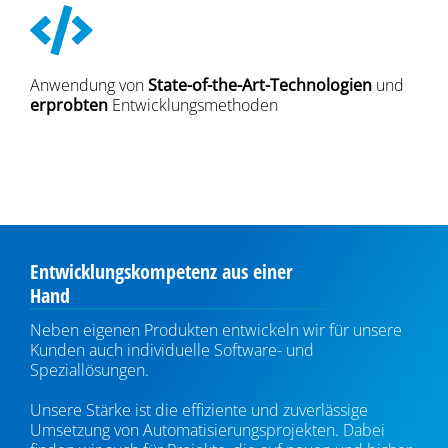
Anwendung von
State-of-the-Art-Technologien
und
erprobten
Entwicklungsmethoden
Entwicklungskompetenz aus einer
Hand
Neben eigenen Produkten entwickeln wir für unsere
Kunden auch individuelle Software- und
Speziallösungen.
Unsere Stärke ist die effiziente und zuverlässige
Umsetzung von Automatisierungsprojekten. Dabei